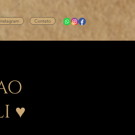
Instagram
Contato
 AO
I ♥