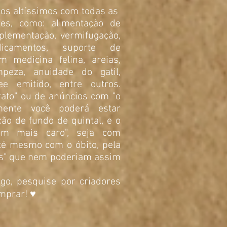
ixos altíssimos com todas as
tes, como: alimentação de
plementação, vermifugação,
dicamentos, suporte de
m medicina felina, areias,
mpeza, anuidade do gatil,
e emitido, entre outros.
rato" ou de anúncios com "o
zmente você poderá estar
ão de fundo de quintal, e o
bem mais caro", seja com
até mesmo com o óbito, pela
res" que nem poderiam assim
go, pesquise por criadores
omprar! ♥