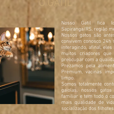
O GATIL
Nosso Gatil fica l
Sapiranga/RS, região me
Nossos gatos são ante
convivem conosco 24h 
interagindo, afinal, eles
muitos criadores que
preocupar com a qualida
Prezamos pela alimen
Premium, vacinas impo
limpo.
Somos totalmente cont
gaiolas, nossos gato
familiar e tem todo o co
mais qualidade de vida
socialização dos filhote