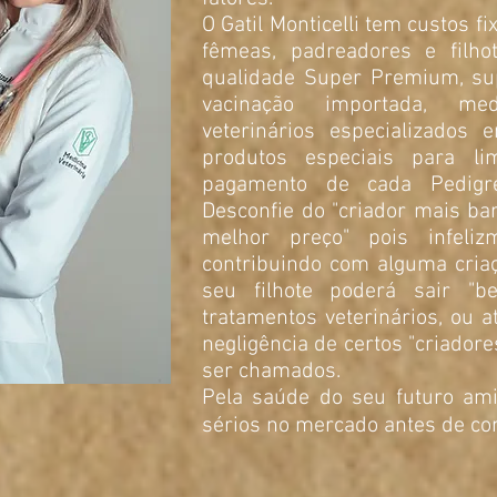
O Gatil Monticelli tem custos f
fêmeas, padreadores e filho
qualidade Super Premium, su
vacinação importada, me
veterinários especializados e
produtos especiais para li
pagamento de cada Pedigre
Desconfie do "criador mais ba
melhor preço" pois infeli
contribuindo com alguma criaç
seu filhote poderá sair "
tratamentos veterinários, ou 
negligência de certos "criado
ser chamados.
Pela saúde do seu futuro ami
sérios no mercado antes de c