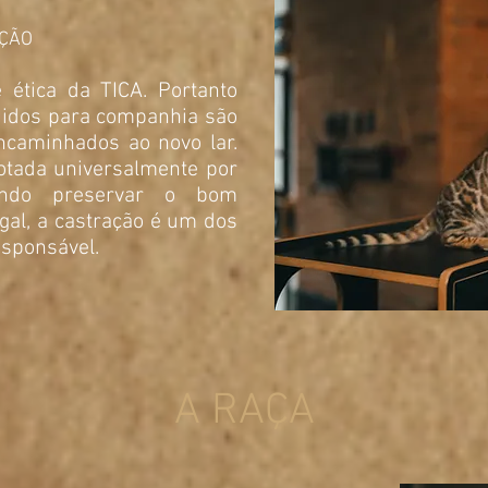
ÇÃO
ética da TICA. Portanto
ndidos para companhia são
caminhados ao novo lar.
tada universalmente por
ando preservar o bom
gal, a castração é um dos
esponsável.
A RAÇA