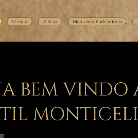
O Gatil
A Raça
Matrizes & Padreadores
JA BEM VINDO
TIL MONTICELL